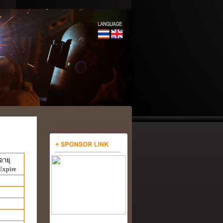
อายุ
 Expire