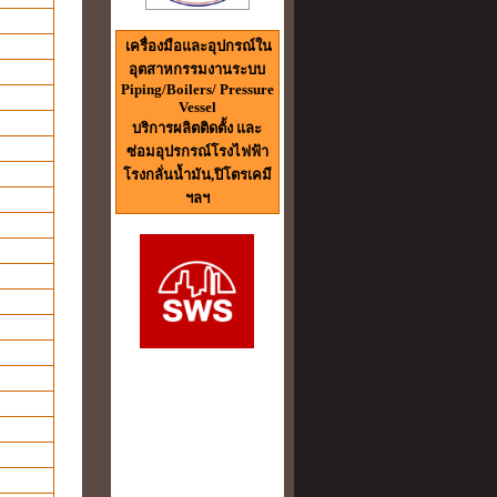
เครื่องมือและอุปกรณ์ใน
อุตสาหกรรมงานระบบ
Piping/Boilers/ Pressure
Vessel
บริการผลิตติดตั้ง และ
ซ่อมอุปรกรณ์โรงไฟฟ้า
โรงกลั่นน้ำมัน,ปิโตรเคมี
ฯลฯ