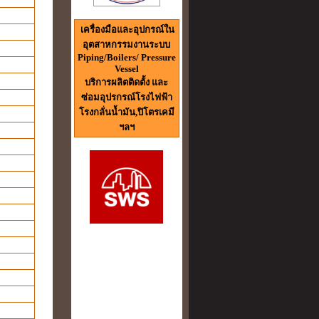
เครื่องมือและอุปกรณ์ใน
อุตสาหกรรมงานระบบ
Piping/Boilers/ Pressure
Vessel
บริการผลิตติดตั้ง และ
ซ่อมอุปรกรณ์โรงไฟฟ้า
โรงกลั่นน้ำมัน,ปิโตรเคมี
ฯลฯ