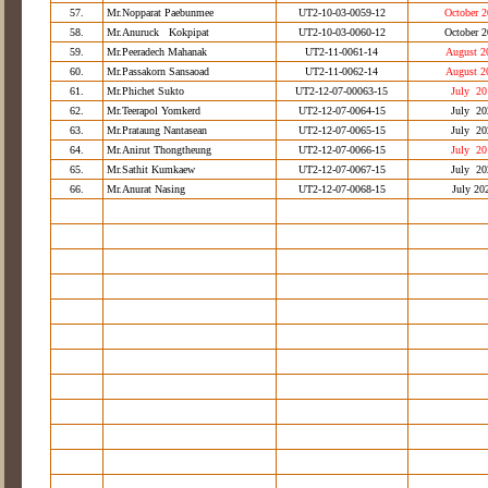
57.
Mr.Nopparat Paebunmee
UT2-10-03-0059-12
October 
58.
Mr.Anuruck Kokpipat
UT2-10-03-0060-12
October 
59.
Mr.Peeradech Mahanak
UT2-11-0061-14
August 2
60.
Mr.Passakorn Sansaoad
UT2-11-0062-14
August 2
61.
Mr.Phichet Sukto
UT2-12-07-00063-15
July 20
62.
Mr.Teerapol Yomkerd
UT2-12-07-0064-15
July 20
63.
Mr.Prataung Nantasean
UT2-12-07-0065-15
July 20
64.
Mr.Anirut Thongtheung
UT2-12-07-0066-15
July 20
65.
Mr.Sathit Kumkaew
UT2-12-07-0067-15
July 20
66.
Mr.Anurat Nasing
UT2-12-07-0068-15
July 20