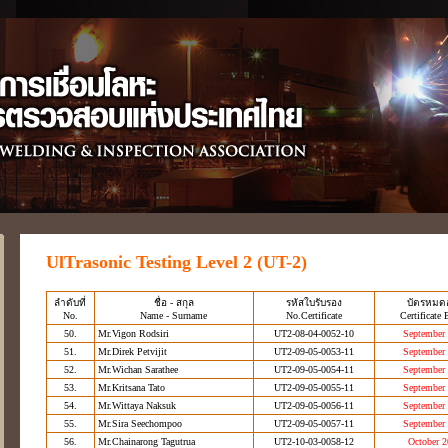
UlTrasonic Testing Level 2 (UT-2)
ลำดับที่
ชื่อ - สกุล
รหัสใบรับรอง
บัตรหมดอ
No.
Name - Surname
No.Certificate
Certificate 
50.
Mr.Vigon Rodsiri
UT2-08-04-0052-10
September
51.
Mr.Direk Petvijit
UT2-09-05-0053-11
September
52.
Mr.Wichan Sarathee
UT2-09-05-0054-11
September
53.
Mr.Kritsana Tato
UT2-09-05-0055-11
September
54.
Mr.Wittaya Naksuk
UT2-09-05-0056-11
September
55.
Mr.Sira Seechompoo
UT2-09-05-0057-11
September
56.
Mr.Chainarong Tagutrua
UT2-10-03-0058-12
October 