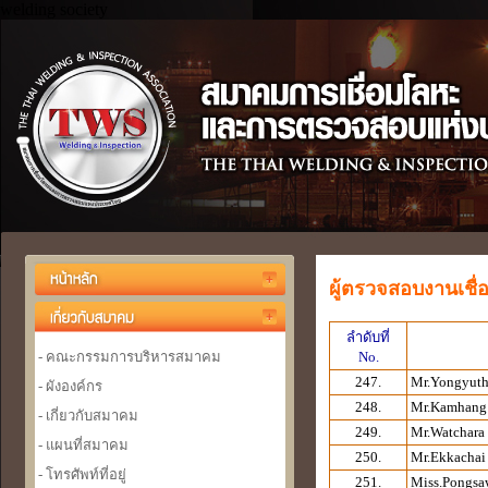
welding society
ผู้ตรวจสอบงานเชื่
ลำดับที่
- คณะกรรมการบริหารสมาคม
No.
247.
Mr.Yongyut
- ผังองค์กร
248.
Mr.Kamhang
- เกี่ยวกับสมาคม
249.
Mr.Watchara
- แผนที่สมาคม
250.
Mr.Ekkacha
- โทรศัพท์ที่อยู่
251.
Miss.Pongsa