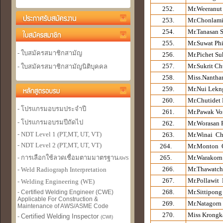
252.
Mr.Weeranut
253.
Mr.Chonlami
254.
Mr.Tanasan 
255.
Mr.Suwat Phi
- ใบสมัครสมาชิกสามัญ
256.
Mr.Pichet Su
257.
Mr.Sukrit Ch
- ใบสมัครสมาชิกสามัญนิติบุคคล
258.
Miss.Nantha
259.
Mr.Nui Lekn
260.
Mr.Chutidet
- โปรแกรมอบรมประจำปี
261.
Mr.Pawak Vo
- โปรแกรมอบรมปีถัดไป
262.
Mr.Worasan 
- NDT Level 1 (PT,MT, UT, VT)
263.
Mr.Winai Ch
- NDT Level 2 (PT,MT, UT, VT)
264.
Mr.Monton 
- การเลือกใช้ลวดเชื่อมตามมาตรฐาน
265.
Mr.Warakorn
AWS
266.
Mr.Thawatch
- Weld Radiograph Interpretation
267.
Mr.Pollawit 
- Welding Engineer
ing
(WE)
268.
Mr.Sittipon
- Certified Welding Engineer (CWE)
Applicable For Construction &
269.
Mr.Natagor
Maintenance of AWS/ASME Code
270.
Miss Krong
-
Certified Welding Inspector
(CWI)