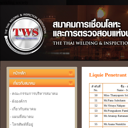
welding society
Liquie Penetrant 
ลำดับที่
ชื่อ - 
No.
Name - S
- คณะกรรมการบริหารสมาคม
50
Miss Thanyaporn Sri
51
Mr.Panu Subchaon
- ผังองค์กร
52
Mr.Vittaya Nakpao
- เกี่ยวกับสมาคม
53
Mr.Pongsakorn Paen
54
Mr.Attanop Rattanasi
- แผนที่สมาคม
- โทรศัพท์ที่อยู่
55
Mr.Asana Numklin