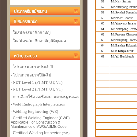
56
Mr.Nisit Surinta
57
Mr.Anekpong Imsukv
58
Mr.Sonchai Senonth
59
Mr.Pawet Boonsri
60
Mr.Yanavarut Intanu
61
Mt.Nattapong Termw
- ใบสมัครสมาชิกสามัญ
62
Mr.Prasong Chareon
63
Mr.Panupong Proms
- ใบสมัครสมาชิกสามัญนิติบุคคล
64
Mr.Banchar Raksanit
65
Miss Kitiya Jitruk
66
Mr.Yai Bunkhueab
- โปรแกรมอบรมประจำปี
- โปรแกรมอบรมปีถัดไป
- NDT Level 1 (PT,MT, UT, VT)
- NDT Level 2 (PT,MT, UT, VT)
- การเลือกใช้ลวดเชื่อมตามมาตรฐาน
AWS
- Weld Radiograph Interpretation
- Welding Engineer
ing
(WE)
- Certified Welding Engineer (CWE)
Applicable For Construction &
Maintenance of AWS/ASME Code
-
Certified Welding Inspector
(CWI)